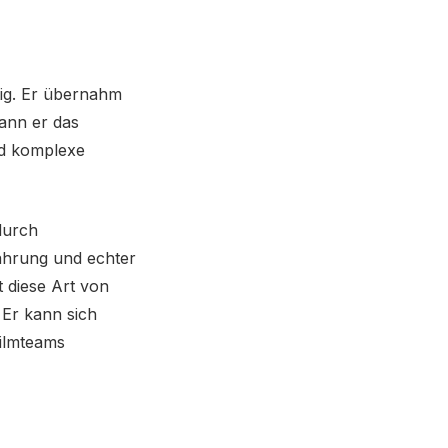
tig. Er übernahm
wann er das
nd komplexe
durch
fahrung und echter
t diese Art von
. Er kann sich
Filmteams