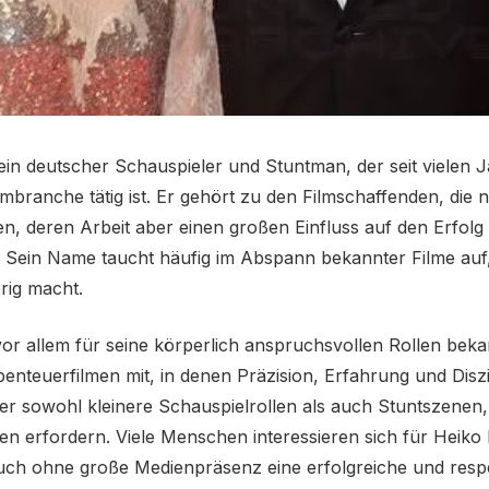
 ein deutscher Schauspieler und Stuntman, der seit vielen J
lmbranche tätig ist. Er gehört zu den Filmschaffenden, die n
n, deren Arbeit aber einen großen Einfluss auf den Erfolg 
 Sein Name taucht häufig im Abspann bekannter Filme auf,
rig macht.
vor allem für seine körperlich anspruchsvollen Rollen bekann
enteuerfilmen mit, in denen Präzision, Erfahrung und Diszip
r sowohl kleinere Schauspielrollen als auch Stuntszenen,
n erfordern. Viele Menschen interessieren sich für Heiko 
uch ohne große Medienpräsenz eine erfolgreiche und respe