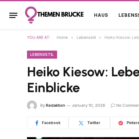
HAUS
LEBENS
YOU ARE AT:
Home
»
Lebensstil
»
Heiko Kiesow: Lebe
LEBENSSTIL
Heiko Kiesow: Lebe
Einblicke
By
Redaktion
January 10, 2026
No Commen
Facebook
Twitter
Pinter