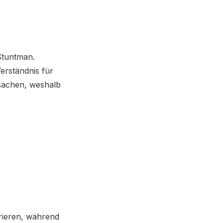
 Stuntman.
Verständnis für
rsachen, weshalb
trieren, während