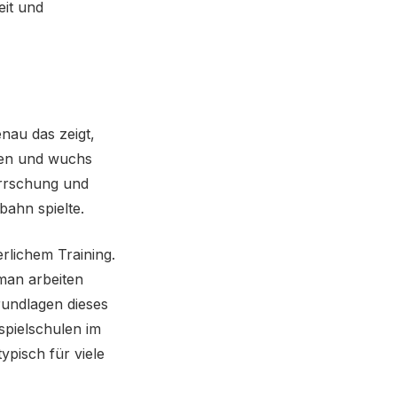
eit und
nau das zeigt,
oren und wuchs
errschung und
bahn spielte.
rlichem Training.
tman arbeiten
rundlagen dieses
uspielschulen im
ypisch für viele