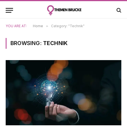
YOU ARE AT:
Home
»
Category: "Technik"
BROWSING:
TECHNIK