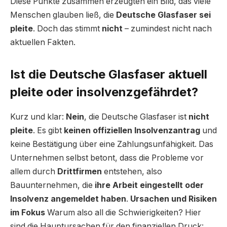
Diese Punkte zusammen erzeugten ein Bild, das viele
Menschen glauben ließ, die
Deutsche Glasfaser sei
pleite
. Doch das stimmt
nicht
– zumindest nicht nach
aktuellen Fakten.
Ist die Deutsche Glasfaser aktuell
pleite oder insolvenzgefährdet?
Kurz und klar:
Nein
, die Deutsche Glasfaser ist
nicht
pleite
. Es gibt
keinen offiziellen Insolvenzantrag
und
keine Bestätigung über eine Zahlungsunfähigkeit. Das
Unternehmen selbst betont, dass die Probleme vor
allem durch
Drittfirmen
entstehen, also
Bauunternehmen, die
ihre Arbeit eingestellt oder
Insolvenz angemeldet haben
.
Ursachen und Risiken
im Fokus
Warum also all die Schwierigkeiten? Hier
sind die Hauptursachen für den finanziellen Druck: