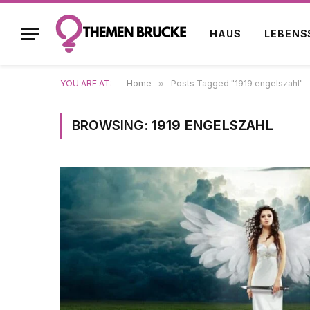
HAUS
LEBENS
YOU ARE AT:
Home
»
Posts Tagged "1919 engelszahl"
BROWSING:
1919 ENGELSZAHL